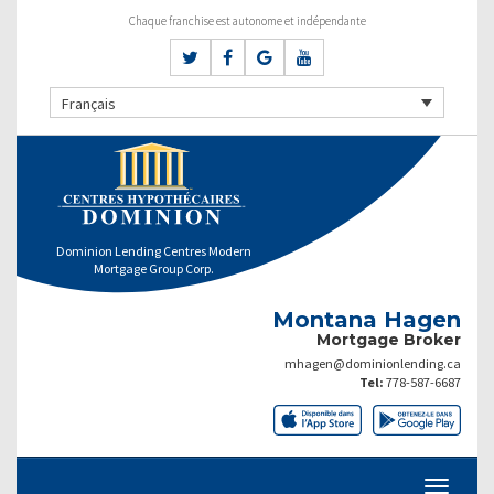
Chaque franchise est autonome et indépendante
Français
Dominion Lending Centres Modern
Mortgage Group Corp.
Montana Hagen
Mortgage Broker
mhagen@dominionlending.ca
Tel:
778-587-6687